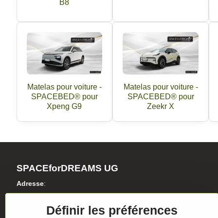
B8
Matelas pour voiture -
Matelas pour voiture -
SPACEBED® pour
SPACEBED® pour
Xpeng G9
Zeekr X
SPACEforDREAMS UG
Adresse
:
Blasewitzer Strasse 41
Définir les préférences
01307 Dresden