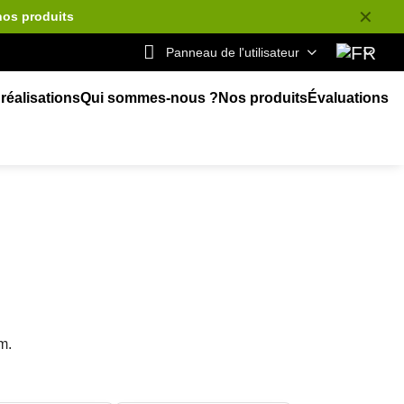
✕
nos produits
Panneau de l'utilisateur
réalisations
Qui sommes-nous ?
Nos produits
Évaluations
m.