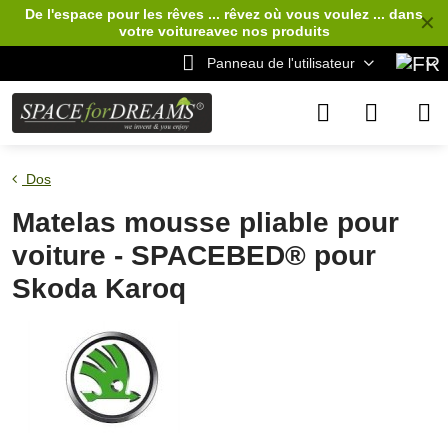
De l'espace pour les rêves ... rêvez où vous voulez ... dans
✕
votre voiture
avec nos produits
Panneau de l'utilisateur
Dos
Matelas mousse pliable pour
voiture - SPACEBED® pour
Skoda Karoq