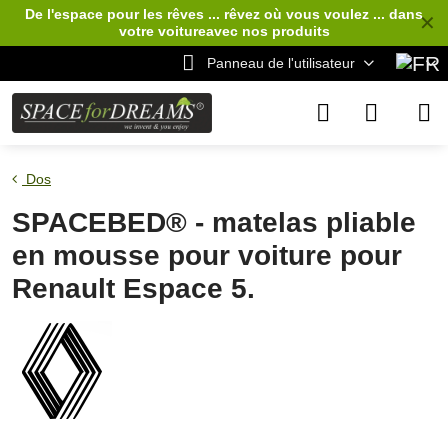
De l'espace pour les rêves ... rêvez où vous voulez ... dans
✕
votre voiture
avec nos produits
Panneau de l'utilisateur
Dos
SPACEBED® - matelas pliable
en mousse pour voiture pour
Renault Espace 5.