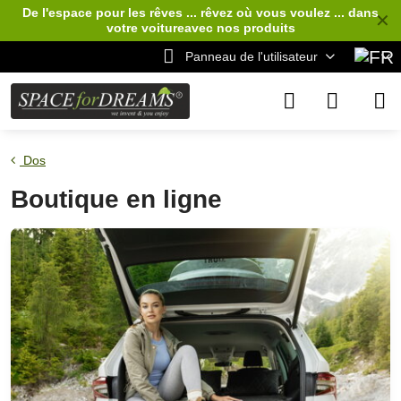
De l'espace pour les rêves ... rêvez où vous voulez ... dans
✕
votre voiture
avec nos produits
Panneau de l'utilisateur
Dos
Boutique en ligne