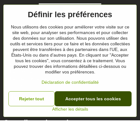
Définir les préférences
Nous utilisons des cookies pour améliorer votre visite sur ce
site web, pour analyser ses performances et pour collecter
des données sur son utilisation. Nous pouvons utiliser des
outils et services tiers pour ce faire et les données collectées
peuvent être transférées à des partenaires dans l'UE, aux
Important
États-Unis ou dans d'autres pays. En cliquant sur "Accepter
tous les cookies", vous consentez à ce traitement. Vous
Conditions générales
pouvez trouver des informations détaillées ci-dessous ou
Impressum
modifier vos préférences.
Politique de confidentialité
Déclaration de confidentialité
Contact
Suivez notre actualité sur nos réseaux
Rejeter tout
Accepter tous les cookies
Afficher les détails
Facebook
Instagram
Conseils sur les cadeaux
Les chèques-cadeaux