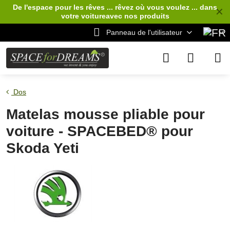
De l'espace pour les rêves ... rêvez où vous voulez ... dans
✕
votre voiture
avec nos produits
Panneau de l'utilisateur
Dos
Matelas mousse pliable pour
voiture - SPACEBED® pour
Skoda Yeti