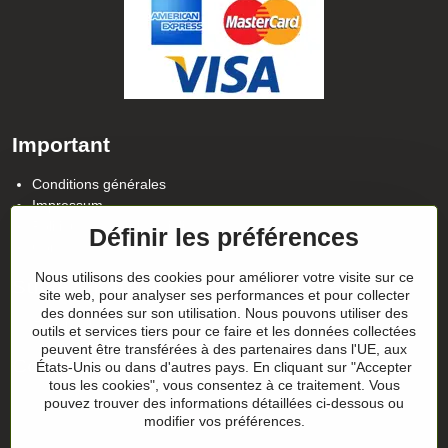
Important
Conditions générales
Impressum
Politique de confidentialité
Définir les préférences
Contact
Nous utilisons des cookies pour améliorer votre visite sur ce
Suivez notre actualité sur nos réseaux
site web, pour analyser ses performances et pour collecter
des données sur son utilisation. Nous pouvons utiliser des
Facebook
Instagram
outils et services tiers pour ce faire et les données collectées
peuvent être transférées à des partenaires dans l'UE, aux
Conseils sur les cadeaux
États-Unis ou dans d'autres pays. En cliquant sur "Accepter
tous les cookies", vous consentez à ce traitement. Vous
pouvez trouver des informations détaillées ci-dessous ou
Les chèques-cadeaux
modifier vos préférences.