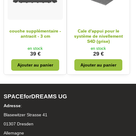
couche supplémentaire -
Cale d'appui pour le
antracit - 3 cm
système de nivellement
S4D (grise)
en stock
en stock
39 €
29 €
Ajouter au panier
Ajouter au panier
SPACEforDREAMS UG
Adresse
:
Blasewitzer Strasse 41
01307 Dresden
Allemagne