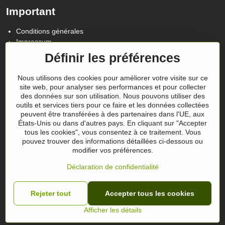
Important
Conditions générales
Impressum
Politique de confidentialité
Définir les préférences
Contact
Nous utilisons des cookies pour améliorer votre visite sur ce
Suivez notre actualité sur nos réseaux
site web, pour analyser ses performances et pour collecter
des données sur son utilisation. Nous pouvons utiliser des
Facebook
Instagram
outils et services tiers pour ce faire et les données collectées
peuvent être transférées à des partenaires dans l'UE, aux
Conseils sur les cadeaux
États-Unis ou dans d'autres pays. En cliquant sur "Accepter
tous les cookies", vous consentez à ce traitement. Vous
pouvez trouver des informations détaillées ci-dessous ou
Les chèques-cadeaux
modifier vos préférences.
Déclaration de confidentialité
©
2026
Copyright
Préférences en matière de confidentialité
Rejeter tout
Accepter tous les cookies
Déclaration de confidentialité
Afficher les détails
Site web créé avec:
BiznisWeb.sk