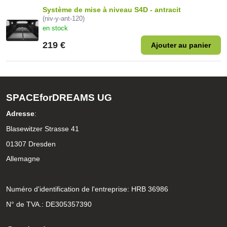
Système de mise à niveau S4D - antracit
(niv-y-ant-120)
en stock
219 €
Ajouter au panier
SPACEforDREAMS UG
Adresse
:
Blasewitzer Strasse 41
01307 Dresden
Allemagne
Numéro d'identification de l'entreprise: HRB 36986
N° de TVA.: DE305357390