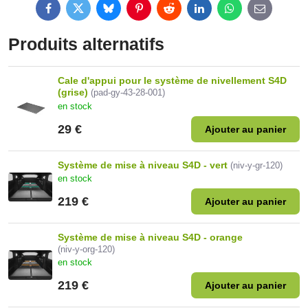
Facebook
Twitter
Bluesky
Pinterest
Reddit
LinkedIn
WhatsApp
E-
mail
Produits alternatifs
Cale d'appui pour le système de nivellement S4D
(grise)
(pad-gy-43-28-001)
en stock
29 €
Ajouter au panier
Système de mise à niveau S4D - vert
(niv-y-gr-120)
en stock
219 €
Ajouter au panier
Système de mise à niveau S4D - orange
(niv-y-org-120)
en stock
219 €
Ajouter au panier