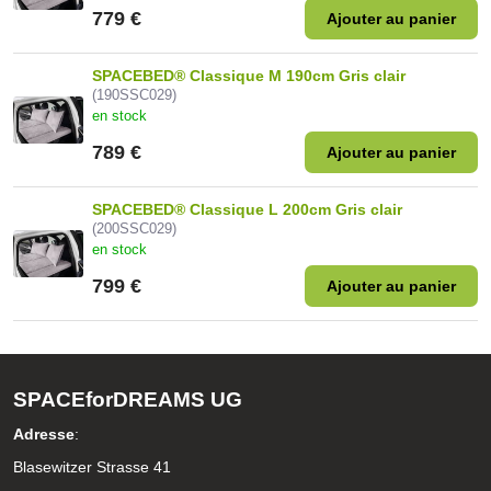
779 €
Ajouter au panier
SPACEBED® Classique M 190cm Gris clair
(190SSC029)
en stock
789 €
Ajouter au panier
SPACEBED® Classique L 200cm Gris clair
(200SSC029)
en stock
799 €
Ajouter au panier
SPACEforDREAMS UG
Adresse
:
Blasewitzer Strasse 41