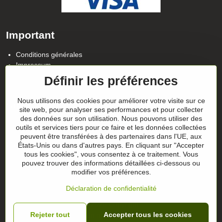
Important
Conditions générales
Impressum
Politique de confidentialité
Définir les préférences
Contact
Nous utilisons des cookies pour améliorer votre visite sur ce
Suivez notre actualité sur nos réseaux
site web, pour analyser ses performances et pour collecter
des données sur son utilisation. Nous pouvons utiliser des
Facebook
Instagram
outils et services tiers pour ce faire et les données collectées
peuvent être transférées à des partenaires dans l'UE, aux
Conseils sur les cadeaux
États-Unis ou dans d'autres pays. En cliquant sur "Accepter
tous les cookies", vous consentez à ce traitement. Vous
pouvez trouver des informations détaillées ci-dessous ou
Les chèques-cadeaux
modifier vos préférences.
Déclaration de confidentialité
©
2026
Copyright
Préférences en matière de confidentialité
Rejeter tout
Accepter tous les cookies