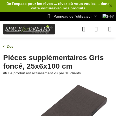
De l'espace pour les rêves ... rêvez où vous voulez ... dans
✕
votre voiture
avec nos produits
Panneau de l'utilisateur
Dos
Pièces supplémentaires Gris
foncé, 25x6x100 cm
Ce produit est actuellement vu par 10 clients.