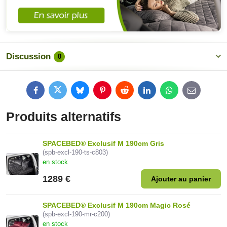
Discussion
0
Facebook
Twitter
Bluesky
Pinterest
Reddit
LinkedIn
WhatsApp
E-
mail
Produits alternatifs
SPACEBED® Exclusif M 190cm Gris
(spb-excl-190-ts-c803)
en stock
1289 €
Ajouter au panier
SPACEBED® Exclusif M 190cm Magic Rosé
(spb-excl-190-mr-c200)
en stock