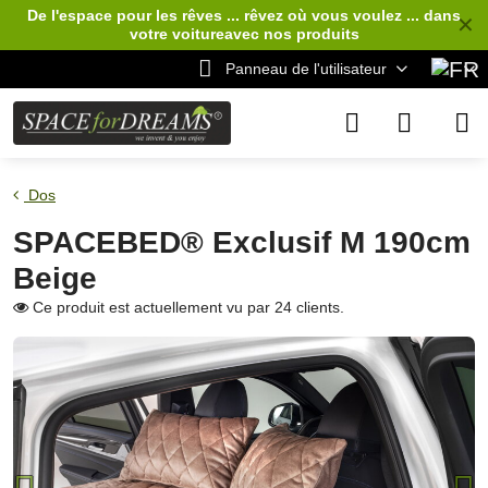
De l'espace pour les rêves ... rêvez où vous voulez ... dans
✕
votre voiture
avec nos produits
Panneau de l'utilisateur
Dos
SPACEBED® Exclusif M 190cm
Beige
Ce produit est actuellement vu par 24 clients.