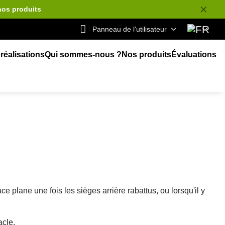
✕
nos produits
Panneau de l'utilisateur
réalisations
Qui sommes-nous ?
Nos produits
Évaluations
 plane une fois les sièges arrière rabattus, ou lorsqu'il y
acle.