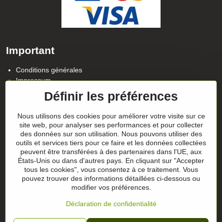
Important
Conditions générales
Impressum
Politique de confidentialité
Définir les préférences
Contact
Nous utilisons des cookies pour améliorer votre visite sur ce
Suivez notre actualité sur nos réseaux
site web, pour analyser ses performances et pour collecter
des données sur son utilisation. Nous pouvons utiliser des
Facebook
Instagram
outils et services tiers pour ce faire et les données collectées
peuvent être transférées à des partenaires dans l'UE, aux
Conseils sur les cadeaux
États-Unis ou dans d'autres pays. En cliquant sur "Accepter
tous les cookies", vous consentez à ce traitement. Vous
pouvez trouver des informations détaillées ci-dessous ou
Les chèques-cadeaux
modifier vos préférences.
Déclaration de confidentialité
©
2026
Copyright