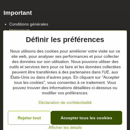
Important
Conditions générales
Impressum
Politique de confidentialité
Définir les préférences
Contact
Nous utilisons des cookies pour améliorer votre visite sur ce
Suivez notre actualité sur nos réseaux
site web, pour analyser ses performances et pour collecter
des données sur son utilisation. Nous pouvons utiliser des
Facebook
Instagram
outils et services tiers pour ce faire et les données collectées
peuvent être transférées à des partenaires dans l'UE, aux
Conseils sur les cadeaux
États-Unis ou dans d'autres pays. En cliquant sur "Accepter
tous les cookies", vous consentez à ce traitement. Vous
pouvez trouver des informations détaillées ci-dessous ou
Les chèques-cadeaux
modifier vos préférences.
Déclaration de confidentialité
©
2026
Copyright
Préférences en matière de confidentialité
Rejeter tout
Accepter tous les cookies
Déclaration de confidentialité
Afficher les détails
Site web créé avec:
BiznisWeb.sk