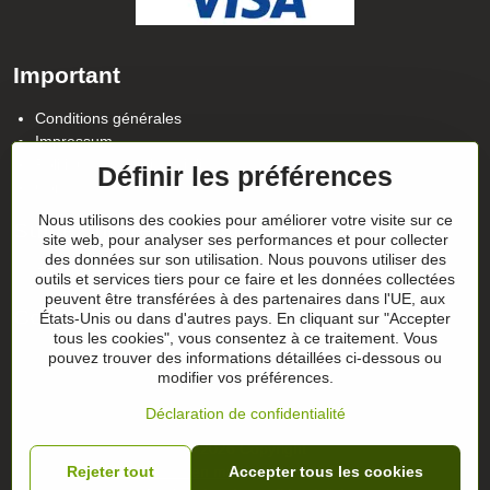
Important
Conditions générales
Impressum
Politique de confidentialité
Définir les préférences
Contact
Nous utilisons des cookies pour améliorer votre visite sur ce
Suivez notre actualité sur nos réseaux
site web, pour analyser ses performances et pour collecter
des données sur son utilisation. Nous pouvons utiliser des
Facebook
Instagram
outils et services tiers pour ce faire et les données collectées
peuvent être transférées à des partenaires dans l'UE, aux
Conseils sur les cadeaux
États-Unis ou dans d'autres pays. En cliquant sur "Accepter
tous les cookies", vous consentez à ce traitement. Vous
pouvez trouver des informations détaillées ci-dessous ou
Les chèques-cadeaux
modifier vos préférences.
Déclaration de confidentialité
©
2026
Copyright
Préférences en matière de confidentialité
Rejeter tout
Accepter tous les cookies