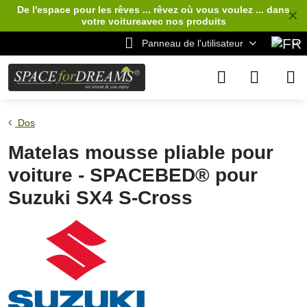
De l'espace pour les rêves ... rêvez où vous voulez ... dans
✕
votre voiture
avec nos produits
Panneau de l'utilisateur
Dos
Matelas mousse pliable pour
voiture - SPACEBED® pour
Suzuki SX4 S-Cross