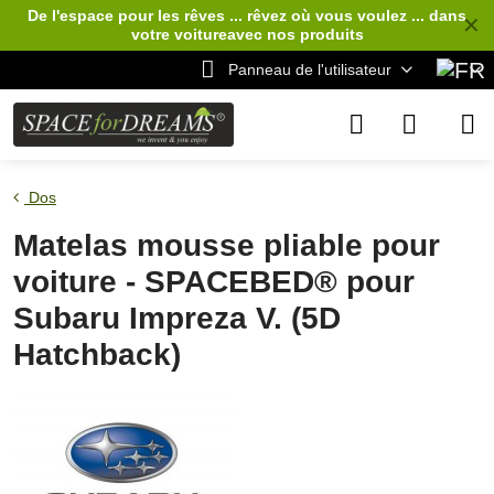
De l'espace pour les rêves ... rêvez où vous voulez ... dans
✕
votre voiture
avec nos produits
Panneau de l'utilisateur
Dos
Matelas mousse pliable pour
voiture - SPACEBED® pour
Subaru Impreza V. (5D
Hatchback)