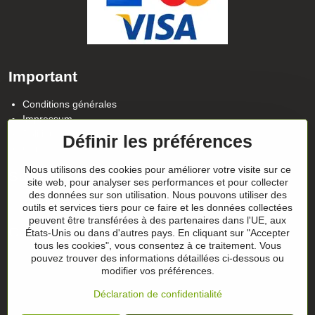
Important
Conditions générales
Impressum
Politique de confidentialité
Définir les préférences
Contact
Nous utilisons des cookies pour améliorer votre visite sur ce
Suivez notre actualité sur nos réseaux
site web, pour analyser ses performances et pour collecter
des données sur son utilisation. Nous pouvons utiliser des
Facebook
Instagram
outils et services tiers pour ce faire et les données collectées
peuvent être transférées à des partenaires dans l'UE, aux
Conseils sur les cadeaux
États-Unis ou dans d'autres pays. En cliquant sur "Accepter
tous les cookies", vous consentez à ce traitement. Vous
pouvez trouver des informations détaillées ci-dessous ou
Les chèques-cadeaux
modifier vos préférences.
Déclaration de confidentialité