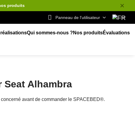
✕
nos produits
Panneau de l'utilisateur
réalisations
Qui sommes-nous ?
Nos produits
Évaluations
r Seat Alhambra
cule concerné avant de commander le SPACEBED®.