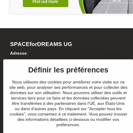
SPACEforDREAMS UG
Adresse
:
Blasewitzer Strasse 41
Définir les préférences
01307 Dresden
Allemagne
Nous utilisons des cookies pour améliorer votre visite sur ce
site web, pour analyser ses performances et pour collecter des
données sur son utilisation. Nous pouvons utiliser des outils et
Numéro d'identification de l'entreprise: HRB 36986
services tiers pour ce faire et les données collectées peuvent
être transférées à des partenaires dans l'UE, aux États-Unis
N° de TVA.: DE305357390
ou dans d'autres pays. En cliquant sur "Accepter tous les
cookies", vous consentez à ce traitement. Vous pouvez trouver
des informations détaillées ci-dessous ou modifier vos
préférences.