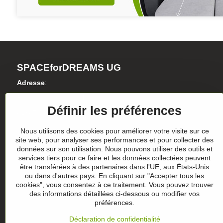
SPACEforDREAMS UG
Adresse
:
Blasewitzer Strasse 41
Définir les préférences
01307 Dresden
Allemagne
Nous utilisons des cookies pour améliorer votre visite sur ce
site web, pour analyser ses performances et pour collecter des
données sur son utilisation. Nous pouvons utiliser des outils et
Numéro d'identification de l'entreprise: HRB 36986
services tiers pour ce faire et les données collectées peuvent
être transférées à des partenaires dans l'UE, aux États-Unis
N° de TVA.: DE305357390
ou dans d'autres pays. En cliquant sur "Accepter tous les
cookies", vous consentez à ce traitement. Vous pouvez trouver
des informations détaillées ci-dessous ou modifier vos
préférences.
Déclaration de confidentialité