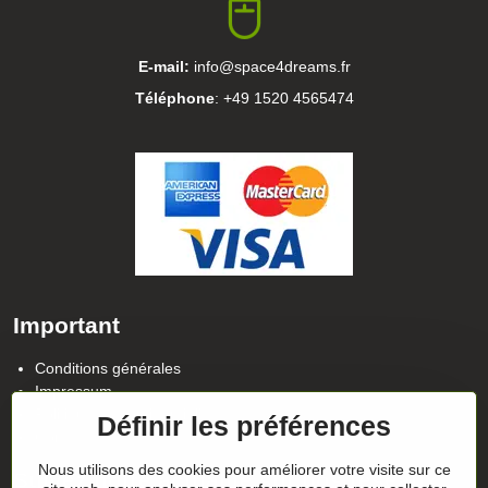
E-mail:
info@space4dreams.fr
Téléphone
: +49 1520 4565474
Important
Conditions générales
Impressum
Politique de confidentialité
Définir les préférences
Contact
Nous utilisons des cookies pour améliorer votre visite sur ce
Suivez notre actualité sur nos réseaux