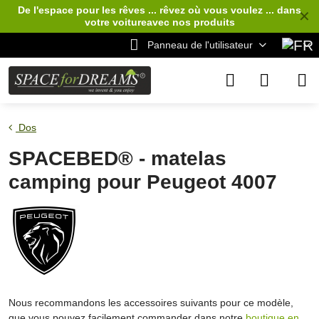
De l'espace pour les rêves ... rêvez où vous voulez ... dans
✕
votre voiture
avec nos produits
Panneau de l'utilisateur
Dos
SPACEBED® - matelas
camping pour Peugeot 4007
Nous recommandons les accessoires suivants pour ce modèle,
que vous pouvez facilement commander dans notre
boutique en