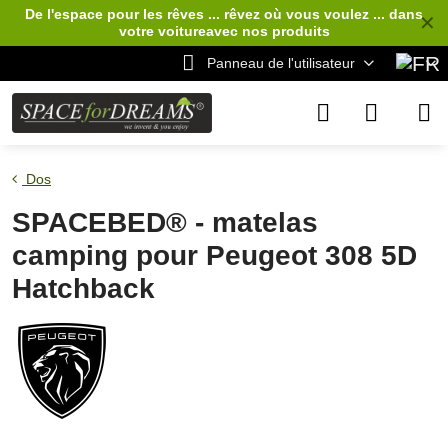
De l'espace pour les rêves ... rêvez où vous voulez ... dans
✕
votre voiture
avec nos produits
Panneau de l'utilisateur
Dos
SPACEBED® - matelas
camping pour Peugeot 308 5D
Hatchback