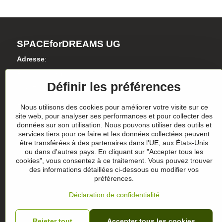
SPACEforDREAMS UG
Adresse
:
Blasewitzer Strasse 41
Définir les préférences
01307 Dresden
Allemagne
Nous utilisons des cookies pour améliorer votre visite sur ce
site web, pour analyser ses performances et pour collecter des
données sur son utilisation. Nous pouvons utiliser des outils et
Numéro d'identification de l'entreprise: HRB 36986
services tiers pour ce faire et les données collectées peuvent
être transférées à des partenaires dans l'UE, aux États-Unis
N° de TVA.: DE305357390
ou dans d'autres pays. En cliquant sur "Accepter tous les
cookies", vous consentez à ce traitement. Vous pouvez trouver
des informations détaillées ci-dessous ou modifier vos
préférences.
Déclaration de confidentialité
Rejeter tout
Accepter tous les cookies