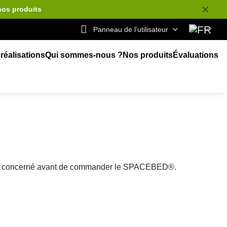
✕
nos produits
Panneau de l'utilisateur
réalisations
Qui sommes-nous ?
Nos produits
Évaluations
cule concerné avant de commander le SPACEBED®.