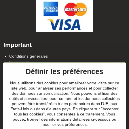
Important
Conditions générales
Impressum
Politique de confidentialité
Définir les préférences
Contact
Nous utilisons des cookies pour améliorer votre visite sur ce
Suivez notre actualité sur nos réseaux
site web, pour analyser ses performances et pour collecter
des données sur son utilisation. Nous pouvons utiliser des
Facebook
Instagram
outils et services tiers pour ce faire et les données collectées
peuvent être transférées à des partenaires dans l'UE, aux
Conseils sur les cadeaux
États-Unis ou dans d'autres pays. En cliquant sur "Accepter
tous les cookies", vous consentez à ce traitement. Vous
pouvez trouver des informations détaillées ci-dessous ou
Les chèques-cadeaux
modifier vos préférences.