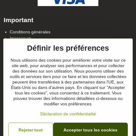
Important
Conditions générales
Impressum
Politique de confidentialité
Définir les préférences
Contact
Nous utilisons des cookies pour améliorer votre visite sur ce
Suivez notre actualité sur nos réseaux
site web, pour analyser ses performances et pour collecter
des données sur son utilisation. Nous pouvons utiliser des
Facebook
Instagram
outils et services tiers pour ce faire et les données collectées
peuvent être transférées à des partenaires dans l'UE, aux
Conseils sur les cadeaux
États-Unis ou dans d'autres pays. En cliquant sur "Accepter
tous les cookies", vous consentez à ce traitement. Vous
pouvez trouver des informations détaillées ci-dessous ou
Les chèques-cadeaux
modifier vos préférences.
Déclaration de confidentialité
©
2026
Copyright
Préférences en matière de confidentialité
Rejeter tout
Accepter tous les cookies