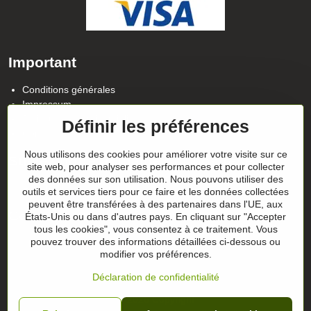
Important
Conditions générales
Impressum
Politique de confidentialité
Définir les préférences
Contact
Nous utilisons des cookies pour améliorer votre visite sur ce
Suivez notre actualité sur nos réseaux
site web, pour analyser ses performances et pour collecter
des données sur son utilisation. Nous pouvons utiliser des
Facebook
Instagram
outils et services tiers pour ce faire et les données collectées
peuvent être transférées à des partenaires dans l'UE, aux
Conseils sur les cadeaux
États-Unis ou dans d'autres pays. En cliquant sur "Accepter
tous les cookies", vous consentez à ce traitement. Vous
pouvez trouver des informations détaillées ci-dessous ou
Les chèques-cadeaux
modifier vos préférences.
Déclaration de confidentialité
©
2026
Copyright