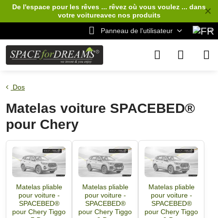
De l'espace pour les rêves ... rêvez où vous voulez ... dans
✕
votre voiture
avec nos produits
Panneau de l'utilisateur
Dos
Matelas voiture SPACEBED®
pour Chery
Matelas pliable
Matelas pliable
Matelas pliable
pour voiture -
pour voiture -
pour voiture -
SPACEBED®
SPACEBED®
SPACEBED®
pour Chery Tiggo
pour Chery Tiggo
pour Chery Tiggo