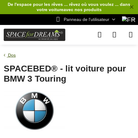
De l'espace pour les rêves ... rêvez où vous voulez ... dans
✕
votre voiture
avec nos produits
Panneau de l'utilisateur
Dos
SPACEBED® - lit voiture pour
BMW 3 Touring