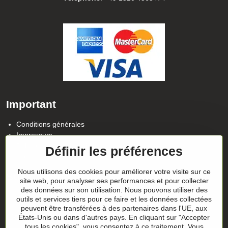
Important
Conditions générales
Impressum
Politique de confidentialité
Définir les préférences
Contact
Nous utilisons des cookies pour améliorer votre visite sur ce
Suivez notre actualité sur nos réseaux
site web, pour analyser ses performances et pour collecter
des données sur son utilisation. Nous pouvons utiliser des
Facebook
Instagram
outils et services tiers pour ce faire et les données collectées
peuvent être transférées à des partenaires dans l'UE, aux
Conseils sur les cadeaux
États-Unis ou dans d'autres pays. En cliquant sur "Accepter
tous les cookies", vous consentez à ce traitement. Vous